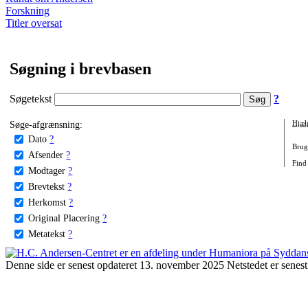
Forskning
Titler oversat
Søgning i brevbasen
Søgetekst
?
Søge-afgrænsning:
Hjæl
Dato
?
Brug 
Afsender
?
Find 
Modtager
?
Brevtekst
?
Herkomst
?
Original Placering
?
Metatekst
?
Denne side er senest opdateret 13. november 2025 Netstedet er senest