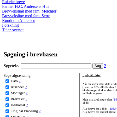
Enkelte breve
Partner H.C. Andersens Hus
Brevveksling med fam. Melchior
Brevveksling med fam. Serre
Rundt om Andersen
Forskning
Titler oversat
Søgning i brevbasen
Søgetekst
?
Søge-afgrænsning:
Hjælp til
Dato
:
Dato
?
Når du søger efter dato er
Afsender
?
(f.eks. er 1855-08-02 den 2
bindestreger skal en dato i c
Modtager
?
undlade søgeord.
Brevtekst
?
Man skal altså søge efter
"18
1855.
Herkomst
?
Alle breve fra 1855:
+1855
Original Placering
?
Alle breve fra august 1855:
Metatekst
?