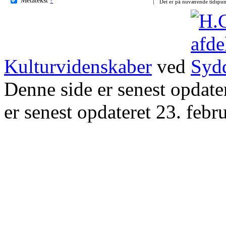
Det er på nuværende tidspun
Kulturvidenskaber
ved
Denne side er senest opdat
er senest opdateret 23. febr