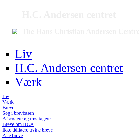
H.C. Andersen centret
The Hans Christian Andersen Centr
Liv
H.C. Andersen centret
Værk
Liv
Værk
Breve
Søg i brevbasen
Afsendere og modtagere
Breve om HCA
Ikke tidligere trykte breve
Alle breve