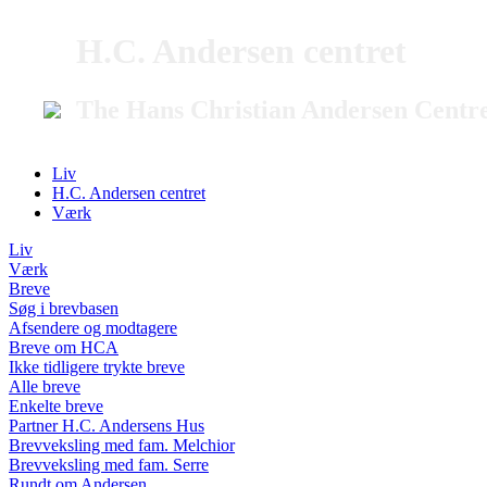
H.C. Andersen centret
The Hans Christian Andersen Centr
Liv
H.C. Andersen centret
Værk
Liv
Værk
Breve
Søg i brevbasen
Afsendere og modtagere
Breve om HCA
Ikke tidligere trykte breve
Alle breve
Enkelte breve
Partner H.C. Andersens Hus
Brevveksling med fam. Melchior
Brevveksling med fam. Serre
Rundt om Andersen