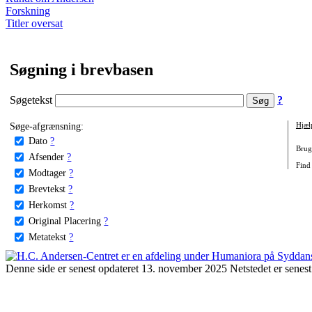
Forskning
Titler oversat
Søgning i brevbasen
Søgetekst
?
Søge-afgrænsning:
Hjæl
Dato
?
Brug 
Afsender
?
Find
Modtager
?
Brevtekst
?
Herkomst
?
Original Placering
?
Metatekst
?
Denne side er senest opdateret 13. november 2025 Netstedet er senest