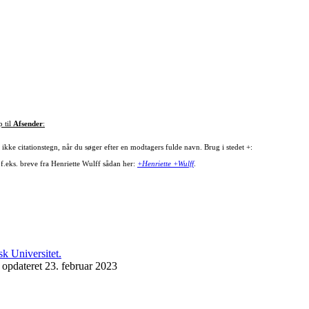
p til
Afsender
:
ikke citationstegn, når du søger efter en modtagers fulde navn. Brug i stedet +:
 f.eks. breve fra Henriette Wulff sådan her:
+Henriette +Wulff
.
 opdateret 23. februar 2023