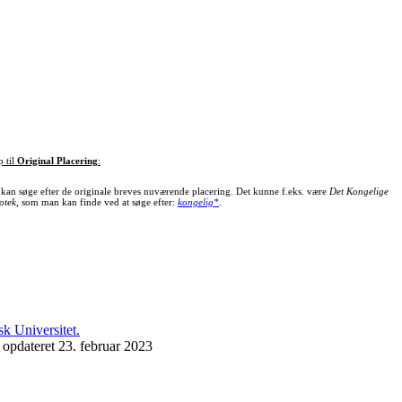
p til
Original Placering
:
kan søge efter de originale breves nuværende placering. Det kunne f.eks. være
Det Kongelige
otek
, som man kan finde ved at søge efter:
kongelig*
.
 opdateret 23. februar 2023