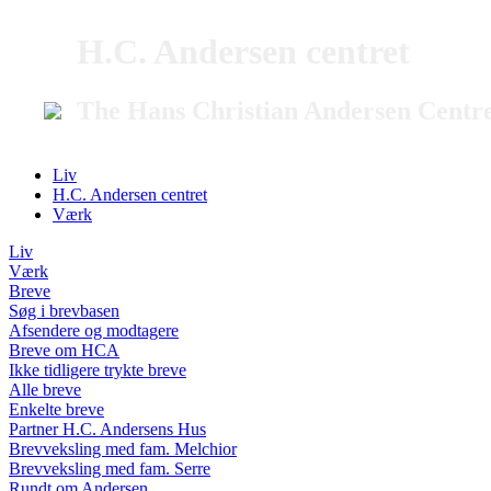
H.C. Andersen centret
The Hans Christian Andersen Centr
Liv
H.C. Andersen centret
Værk
Liv
Værk
Breve
Søg i brevbasen
Afsendere og modtagere
Breve om HCA
Ikke tidligere trykte breve
Alle breve
Enkelte breve
Partner H.C. Andersens Hus
Brevveksling med fam. Melchior
Brevveksling med fam. Serre
Rundt om Andersen