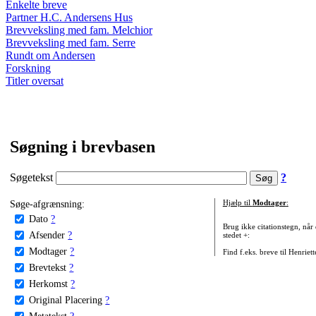
Enkelte breve
Partner H.C. Andersens Hus
Brevveksling med fam. Melchior
Brevveksling med fam. Serre
Rundt om Andersen
Forskning
Titler oversat
Søgning i brevbasen
Søgetekst
?
Søge-afgrænsning:
Hjælp til
Modtager
:
Dato
?
Brug ikke citationstegn, når
Afsender
?
stedet +:
Modtager
?
Find f.eks. breve til Henriet
Brevtekst
?
Herkomst
?
Original Placering
?
Metatekst
?