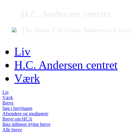
H.C. Andersen centret
The Hans Christian Andersen Centr
Liv
H.C. Andersen centret
Værk
Liv
Værk
Breve
Søg i brevbasen
Afsendere og modtagere
Breve om HCA
Ikke tidligere trykte breve
Alle breve