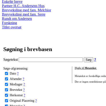
Enkelte breve
Partner H.C. Andersens Hus
Brevveksling med fam. Melchior
Brevveksling med fam. Serre
Rundt om Andersen
Forskning
Titler oversat
Søgning i brevbasen
Søgetekst
?
Søge-afgrænsning:
Hjælp til
Metatekst
:
Dato
?
Metatekst er forskellige reda
Afsender
?
Der er ingen restriktioner på
Modtager
?
Brevtekst
?
Herkomst
?
Original Placering
?
Metatekst
?