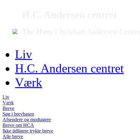
H.C. Andersen centret
The Hans Christian Andersen Centr
Liv
H.C. Andersen centret
Værk
Liv
Værk
Breve
Søg i brevbasen
Afsendere og modtagere
Breve om HCA
Ikke tidligere trykte breve
Alle breve