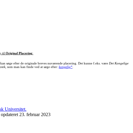
p til
Original Placering
:
kan søge efter de originale breves nuværende placering. Det kunne f.eks. være
Det Kongelige
otek
, som man kan finde ved at søge efter:
kongelig*
.
 opdateret 23. februar 2023