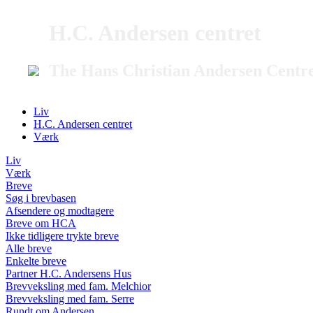
H.C. Andersen centret
The Hans Christian Andersen Centr
Liv
H.C. Andersen centret
Værk
Liv
Værk
Breve
Søg i brevbasen
Afsendere og modtagere
Breve om HCA
Ikke tidligere trykte breve
Alle breve
Enkelte breve
Partner H.C. Andersens Hus
Brevveksling med fam. Melchior
Brevveksling med fam. Serre
Rundt om Andersen