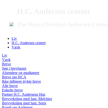
H.C. Andersen centret
The Hans Christian Andersen Centr
Liv
H.C. Andersen centret
Værk
Liv
Værk
Breve
Søg i brevbasen
Afsendere og modtagere
Breve om HCA
Ikke tidligere trykte breve
Alle breve
Enkelte breve
Partner H.C. Andersens Hus
Brevveksling med fam. Melchior
Brevveksling med fam. Serre
Rundt om Andersen