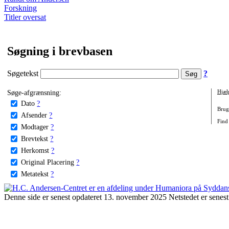
Forskning
Titler oversat
Søgning i brevbasen
Søgetekst
?
Søge-afgrænsning:
Hjæl
Dato
?
Brug 
Afsender
?
Find 
Modtager
?
Brevtekst
?
Herkomst
?
Original Placering
?
Metatekst
?
Denne side er senest opdateret 13. november 2025 Netstedet er senest