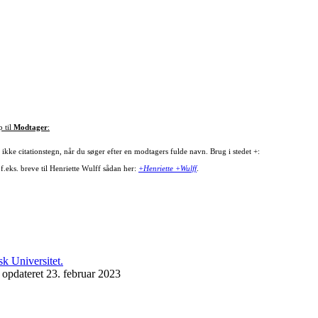
p til
Modtager
:
ikke citationstegn, når du søger efter en modtagers fulde navn. Brug i stedet +:
f.eks. breve til Henriette Wulff sådan her:
+Henriette +Wulff
.
 opdateret 23. februar 2023