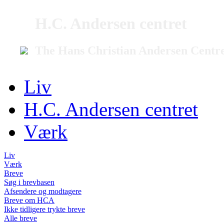
H.C. Andersen centret
The Hans Christian Andersen Centr
Liv
H.C. Andersen centret
Værk
Liv
Værk
Breve
Søg i brevbasen
Afsendere og modtagere
Breve om HCA
Ikke tidligere trykte breve
Alle breve