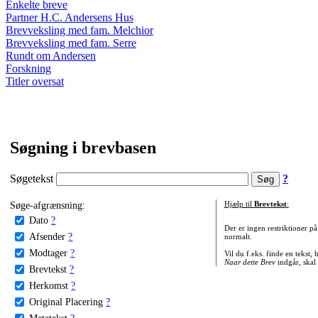
Enkelte breve
Partner H.C. Andersens Hus
Brevveksling med fam. Melchior
Brevveksling med fam. Serre
Rundt om Andersen
Forskning
Titler oversat
Søgning i brevbasen
Søgetekst
?
Søge-afgrænsning:
Hjælp til
Brevtekst
:
Dato
?
Der er ingen restriktioner p
Afsender
?
normalt.
Modtager
?
Vil du f.eks. finde en tekst,
Naar dette Brev
indgår, skal
Brevtekst
?
Herkomst
?
Original Placering
?
Metatekst
?