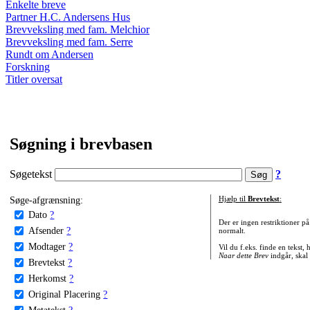
Enkelte breve
Partner H.C. Andersens Hus
Brevveksling med fam. Melchior
Brevveksling med fam. Serre
Rundt om Andersen
Forskning
Titler oversat
Søgning i brevbasen
Søgetekst
?
Søge-afgrænsning:
Hjælp til
Brevtekst
:
Dato
?
Der er ingen restriktioner p
Afsender
?
normalt.
Modtager
?
Vil du f.eks. finde en tekst,
Naar dette Brev
indgår, skal
Brevtekst
?
Herkomst
?
Original Placering
?
Metatekst
?