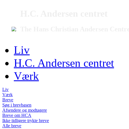
H.C. Andersen centret
The Hans Christian Andersen Centr
Liv
H.C. Andersen centret
Værk
Liv
Værk
Breve
Søg i brevbasen
Afsendere og modtagere
Breve om HCA
Ikke tidligere trykte breve
Alle breve