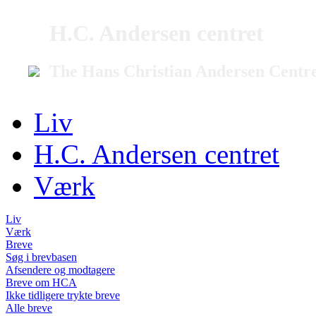
H.C. Andersen centret
The Hans Christian Andersen Centr
Liv
H.C. Andersen centret
Værk
Liv
Værk
Breve
Søg i brevbasen
Afsendere og modtagere
Breve om HCA
Ikke tidligere trykte breve
Alle breve