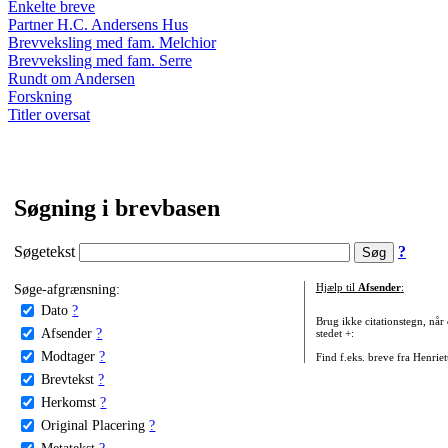
Enkelte breve
Partner H.C. Andersens Hus
Brevveksling med fam. Melchior
Brevveksling med fam. Serre
Rundt om Andersen
Forskning
Titler oversat
Søgning i brevbasen
Søgetekst
?
Søge-afgrænsning:
Hjælp til
Afsender
:
Dato
?
Brug ikke citationstegn, når
Afsender
?
stedet +:
Modtager
?
Find f.eks. breve fra Henrie
Brevtekst
?
Herkomst
?
Original Placering
?
Metatekst
?