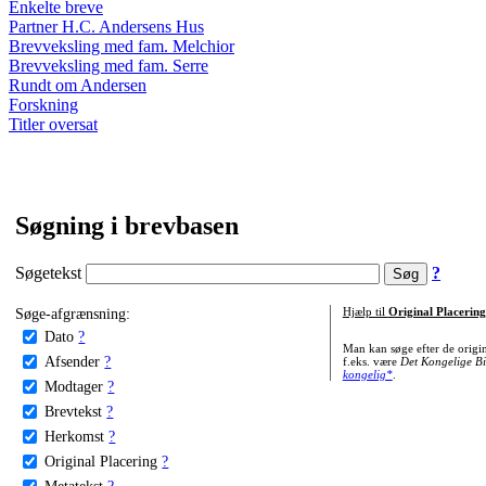
Enkelte breve
Partner H.C. Andersens Hus
Brevveksling med fam. Melchior
Brevveksling med fam. Serre
Rundt om Andersen
Forskning
Titler oversat
Søgning i brevbasen
Søgetekst
?
Søge-afgrænsning:
Hjælp til
Original Placering
Dato
?
Man kan søge efter de origi
Afsender
?
f.eks. være
Det Kongelige Bi
kongelig*
.
Modtager
?
Brevtekst
?
Herkomst
?
Original Placering
?
Metatekst
?