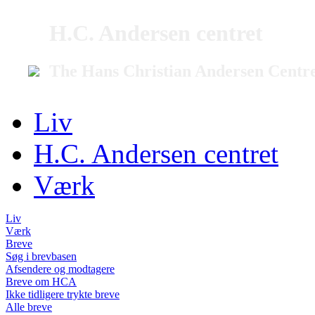
H.C. Andersen centret
The Hans Christian Andersen Centr
Liv
H.C. Andersen centret
Værk
Liv
Værk
Breve
Søg i brevbasen
Afsendere og modtagere
Breve om HCA
Ikke tidligere trykte breve
Alle breve