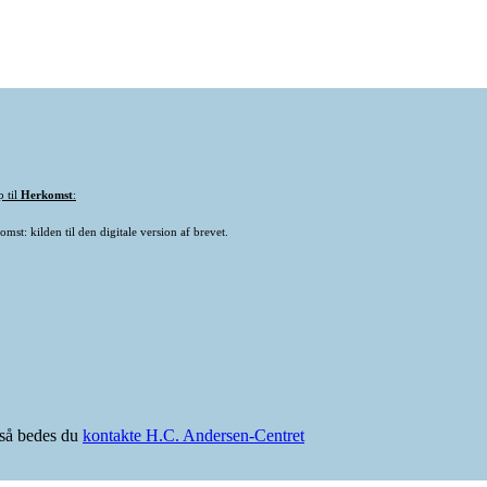
p til
Herkomst
:
mst: kilden til den digitale version af brevet.
e så bedes du
kontakte H.C. Andersen-Centret