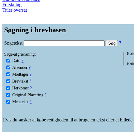
Forskning
Titler oversat
Søgning i brevbasen
Søgetekst
?
Søge-afgrænsning:
Hjæl
Dato
?
Herko
Afsender
?
Modtager
?
Brevtekst
?
Herkomst
?
Original Placering
?
Metatekst
?
Hvis du ønsker at købe rettigheden til at bruge en tekst eller et billed