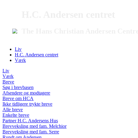
H.C. Andersen centret
The Hans Christian Andersen Centr
Liv
H.C. Andersen centret
Værk
Liv
Værk
Breve
Søg i brevbasen
Afsendere og modtagere
Breve om HCA
Ikke tidligere trykte breve
Alle breve
Enkelte breve
Partner H.C. Andersens Hus
Brevveksling med fam. Melchior
Brevveksling med fam. Serre
Rundt om Andersen