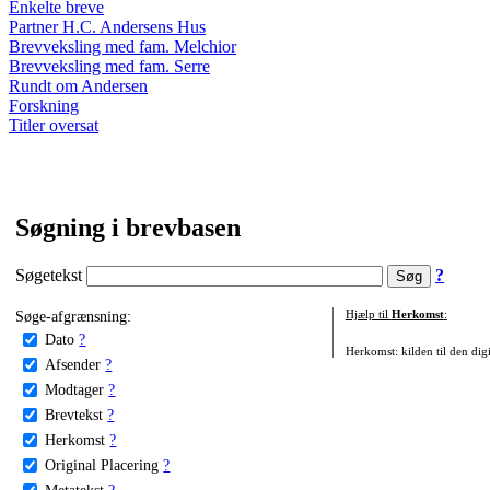
Enkelte breve
Partner H.C. Andersens Hus
Brevveksling med fam. Melchior
Brevveksling med fam. Serre
Rundt om Andersen
Forskning
Titler oversat
Søgning i brevbasen
Søgetekst
?
Søge-afgrænsning:
Hjælp til
Herkomst
:
Dato
?
Herkomst: kilden til den digi
Afsender
?
Modtager
?
Brevtekst
?
Herkomst
?
Original Placering
?
Metatekst
?