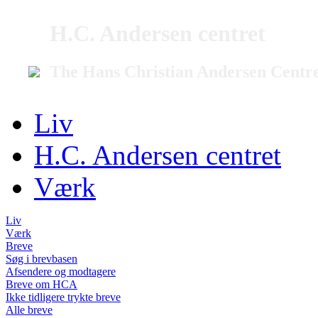
H.C. Andersen centret
The Hans Christian Andersen Centr
Liv
H.C. Andersen centret
Værk
Liv
Værk
Breve
Søg i brevbasen
Afsendere og modtagere
Breve om HCA
Ikke tidligere trykte breve
Alle breve