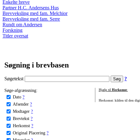
Enkelte breve
Partner H.C. Andersens Hus
Brevveksling med fam. Melchior
Brevveksling med fam. Serre
Rundt om Andersen
Forskning
Titler oversat
Søgning i brevbasen
Søgetekst
?
Søge-afgrænsning:
Hjælp til
Herkomst
:
Dato
?
Herkomst: kilden til den digi
Afsender
?
Modtager
?
Brevtekst
?
Herkomst
?
Original Placering
?
Metatekst
?