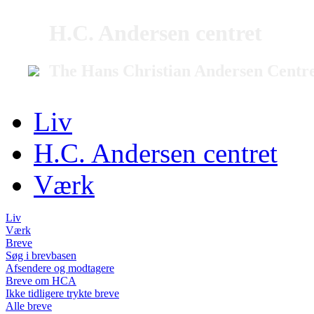
H.C. Andersen centret
The Hans Christian Andersen Centr
Liv
H.C. Andersen centret
Værk
Liv
Værk
Breve
Søg i brevbasen
Afsendere og modtagere
Breve om HCA
Ikke tidligere trykte breve
Alle breve