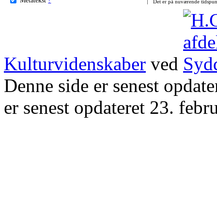
Det er på nuværende tidspun
Kulturvidenskaber
ved
Denne side er senest opdat
er senest opdateret 23. febr