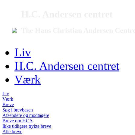
H.C. Andersen centret
The Hans Christian Andersen Centr
Liv
H.C. Andersen centret
Værk
Liv
Værk
Breve
Søg i brevbasen
Afsendere og modtagere
Breve om HCA
Ikke tidligere trykte breve
Alle breve