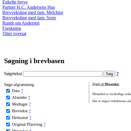
Enkelte breve
Partner H.C. Andersens Hus
Brevveksling med fam. Melchior
Brevveksling med fam. Serre
Rundt om Andersen
Forskning
Titler oversat
Søgning i brevbasen
Søgetekst
?
Søge-afgrænsning:
Hjælp til
Metatekst
:
Dato
?
Metatekst er forskellige reda
Afsender
?
Der er ingen restriktioner på
Modtager
?
Brevtekst
?
Herkomst
?
Original Placering
?
Metatekst
?