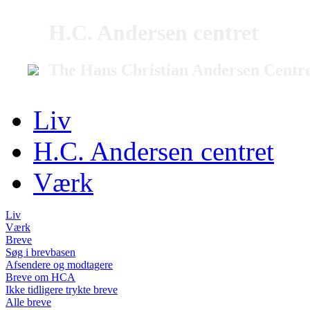
H.C. Andersen centret
The Hans Christian Andersen Centr
Liv
H.C. Andersen centret
Værk
Liv
Værk
Breve
Søg i brevbasen
Afsendere og modtagere
Breve om HCA
Ikke tidligere trykte breve
Alle breve