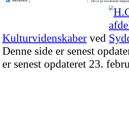
Det er på nuværende tidspun
Kulturvidenskaber
ved
Denne side er senest opdat
er senest opdateret 23. febr