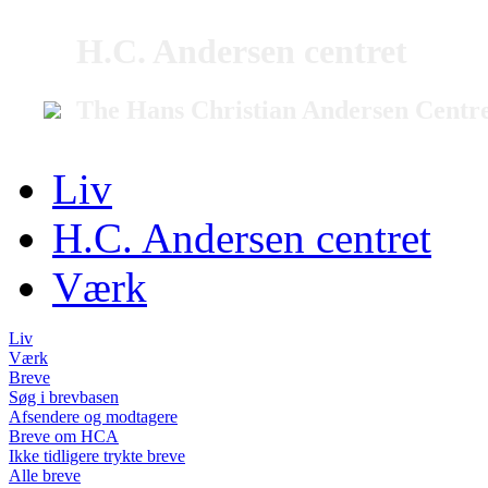
H.C. Andersen centret
The Hans Christian Andersen Centr
Liv
H.C. Andersen centret
Værk
Liv
Værk
Breve
Søg i brevbasen
Afsendere og modtagere
Breve om HCA
Ikke tidligere trykte breve
Alle breve