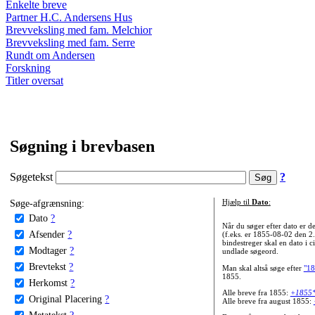
Enkelte breve
Partner H.C. Andersens Hus
Brevveksling med fam. Melchior
Brevveksling med fam. Serre
Rundt om Andersen
Forskning
Titler oversat
Søgning i brevbasen
Søgetekst
?
Søge-afgrænsning:
Hjælp til
Dato
:
Dato
?
Når du søger efter dato er
Afsender
?
(f.eks. er 1855-08-02 den 2
bindestreger skal en dato i c
Modtager
?
undlade søgeord.
Brevtekst
?
Man skal altså søge efter
"18
1855.
Herkomst
?
Alle breve fra 1855:
+1855
Original Placering
?
Alle breve fra august 1855:
Metatekst
?