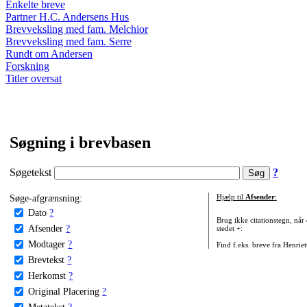
Enkelte breve
Partner H.C. Andersens Hus
Brevveksling med fam. Melchior
Brevveksling med fam. Serre
Rundt om Andersen
Forskning
Titler oversat
Søgning i brevbasen
Søgetekst
?
Søge-afgrænsning:
Hjælp til
Afsender
:
Dato
?
Brug ikke citationstegn, når
Afsender
?
stedet +:
Modtager
?
Find f.eks. breve fra Henrie
Brevtekst
?
Herkomst
?
Original Placering
?
Metatekst
?