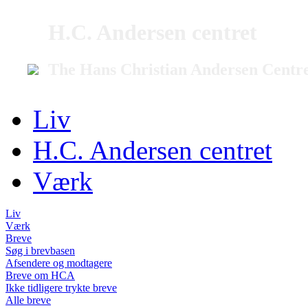
H.C. Andersen centret
The Hans Christian Andersen Centr
Liv
H.C. Andersen centret
Værk
Liv
Værk
Breve
Søg i brevbasen
Afsendere og modtagere
Breve om HCA
Ikke tidligere trykte breve
Alle breve