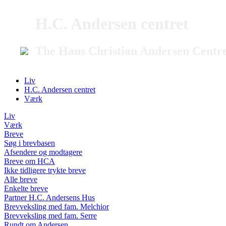
H.C. Andersen centret
The Hans Christian Andersen Centr
Liv
H.C. Andersen centret
Værk
Liv
Værk
Breve
Søg i brevbasen
Afsendere og modtagere
Breve om HCA
Ikke tidligere trykte breve
Alle breve
Enkelte breve
Partner H.C. Andersens Hus
Brevveksling med fam. Melchior
Brevveksling med fam. Serre
Rundt om Andersen