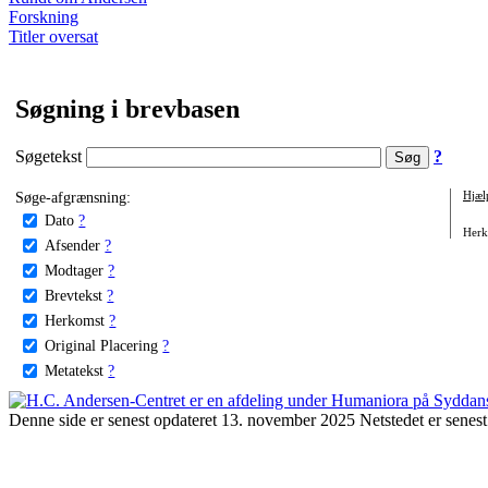
Forskning
Titler oversat
Søgning i brevbasen
Søgetekst
?
Søge-afgrænsning:
Hjæl
Dato
?
Herko
Afsender
?
Modtager
?
Brevtekst
?
Herkomst
?
Original Placering
?
Metatekst
?
Denne side er senest opdateret 13. november 2025 Netstedet er senest