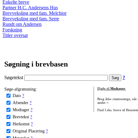
Enkelte breve
Partner H.C. Andersens Hus
Brevveksling med fam. Melchior
Brevveksling med fam. Serre
Rundt om Andersen
Forskning
Titler oversat
Søgning i brevbasen
Søgetekst
?
Søge-afgrænsning:
Hjælp til
Modtager
:
Dato
?
Brug ikke citationstegn, når
Afsender
?
stedet +:
Modtager
?
Find f.eks. breve til Henriet
Brevtekst
?
Herkomst
?
Original Placering
?
Metatekst
?