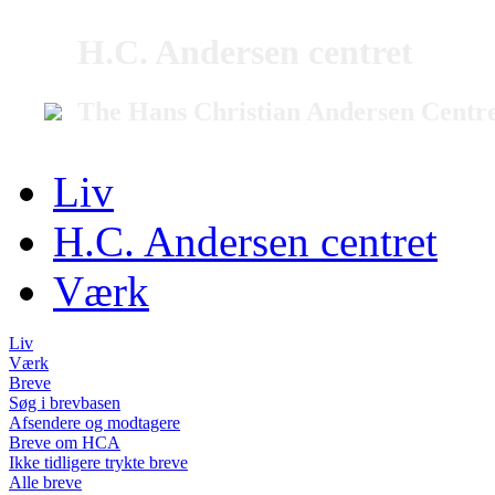
H.C. Andersen centret
The Hans Christian Andersen Centr
Liv
H.C. Andersen centret
Værk
Liv
Værk
Breve
Søg i brevbasen
Afsendere og modtagere
Breve om HCA
Ikke tidligere trykte breve
Alle breve