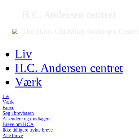
H.C. Andersen centret
The Hans Christian Andersen Centr
Liv
H.C. Andersen centret
Værk
Liv
Værk
Breve
Søg i brevbasen
Afsendere og modtagere
Breve om HCA
Ikke tidligere trykte breve
Alle breve