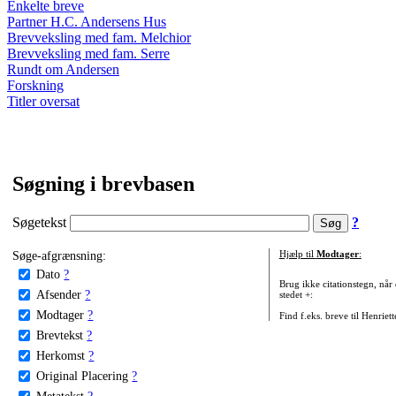
Enkelte breve
Partner H.C. Andersens Hus
Brevveksling med fam. Melchior
Brevveksling med fam. Serre
Rundt om Andersen
Forskning
Titler oversat
Søgning i brevbasen
Søgetekst
?
Søge-afgrænsning:
Hjælp til
Modtager
:
Dato
?
Brug ikke citationstegn, når
Afsender
?
stedet +:
Modtager
?
Find f.eks. breve til Henriet
Brevtekst
?
Herkomst
?
Original Placering
?
Metatekst
?