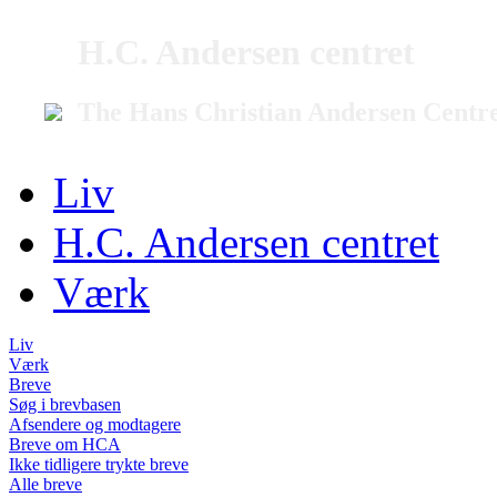
H.C. Andersen centret
The Hans Christian Andersen Centr
Liv
H.C. Andersen centret
Værk
Liv
Værk
Breve
Søg i brevbasen
Afsendere og modtagere
Breve om HCA
Ikke tidligere trykte breve
Alle breve