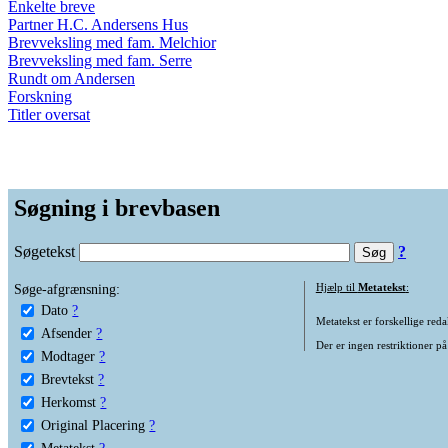
Enkelte breve
Partner H.C. Andersens Hus
Brevveksling med fam. Melchior
Brevveksling med fam. Serre
Rundt om Andersen
Forskning
Titler oversat
Søgning i brevbasen
Søgetekst
?
Søge-afgrænsning:
Hjælp til
Metatekst
:
Dato
?
Metatekst er forskellige reda
Afsender
?
Der er ingen restriktioner på
Modtager
?
Brevtekst
?
Herkomst
?
Original Placering
?
Metatekst
?