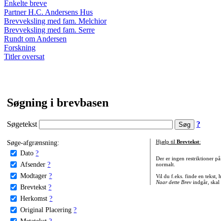
Enkelte breve
Partner H.C. Andersens Hus
Brevveksling med fam. Melchior
Brevveksling med fam. Serre
Rundt om Andersen
Forskning
Titler oversat
Søgning i brevbasen
Søgetekst
?
Søge-afgrænsning:
Hjælp til
Brevtekst
:
Dato
?
Der er ingen restriktioner p
Afsender
?
normalt.
Modtager
?
Vil du f.eks. finde en tekst,
Naar dette Brev
indgår, skal
Brevtekst
?
Herkomst
?
Original Placering
?
Metatekst
?