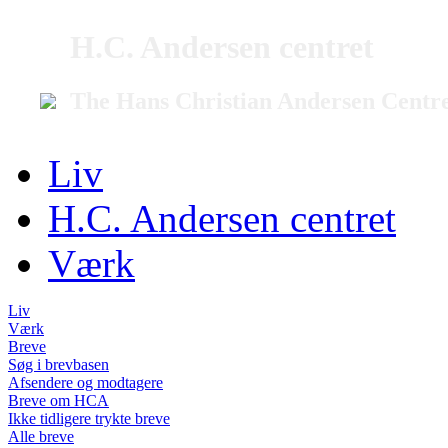
H.C. Andersen centret
The Hans Christian Andersen Centr
Liv
H.C. Andersen centret
Værk
Liv
Værk
Breve
Søg i brevbasen
Afsendere og modtagere
Breve om HCA
Ikke tidligere trykte breve
Alle breve