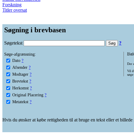
Forskning
Titler oversat
Søgning i brevbasen
Søgetekst
?
Søge-afgrænsning:
Hjæl
Dato
?
Der 
Afsender
?
Vil d
Modtager
?
søge
Brevtekst
?
Herkomst
?
Original Placering
?
Metatekst
?
Hvis du ønsker at købe rettigheden til at bruge en tekst eller et billed