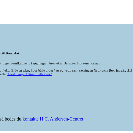
p til
Brevtekst
:
er ingen restriktioner på søgninger i brevtekst. Du søger blot som normalt.
u f.eks. finde en tekst, hvor både ordet
hest
og
vogn
samt sætningen
Naar dette Brev
indgår, skal
 efter
+hest +vogn +"Naar dette Brev"
.
e så bedes du
kontakte H.C. Andersen-Centret