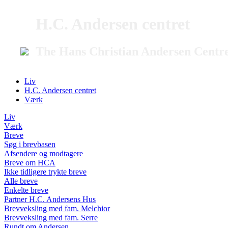
H.C. Andersen centret
The Hans Christian Andersen Centr
Liv
H.C. Andersen centret
Værk
Liv
Værk
Breve
Søg i brevbasen
Afsendere og modtagere
Breve om HCA
Ikke tidligere trykte breve
Alle breve
Enkelte breve
Partner H.C. Andersens Hus
Brevveksling med fam. Melchior
Brevveksling med fam. Serre
Rundt om Andersen