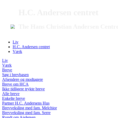
H.C. Andersen centret
The Hans Christian Andersen Centr
Liv
H.C. Andersen centret
Værk
Liv
Værk
Breve
Søg i brevbasen
Afsendere og modtagere
Breve om HCA
Ikke tidligere trykte breve
Alle breve
Enkelte breve
Partner H.C. Andersens Hus
Brevveksling med fam. Melchior
Brevveksling med fam. Serre
Rundt om Andersen