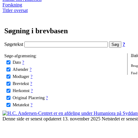
Forskning
Titler oversat
Søgning i brevbasen
Søgetekst
?
Søge-afgrænsning:
Hjæl
Dato
?
Brug 
Afsender
?
Find
Modtager
?
Brevtekst
?
Herkomst
?
Original Placering
?
Metatekst
?
Denne side er senest opdateret 13. november 2025 Netstedet er senest