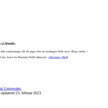
p til
Afsender
:
ikke citationstegn, når du søger efter en modtagers fulde navn. Brug i stedet +:
 f.eks. breve fra Henriette Wulff sådan her:
+Henriette +Wulff
.
 opdateret 23. februar 2023