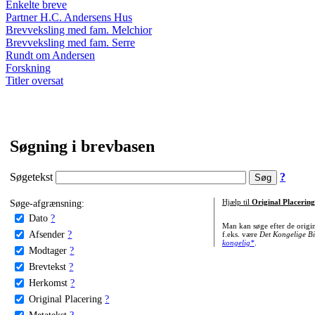
Enkelte breve
Partner H.C. Andersens Hus
Brevveksling med fam. Melchior
Brevveksling med fam. Serre
Rundt om Andersen
Forskning
Titler oversat
Søgning i brevbasen
Søgetekst
?
Søge-afgrænsning:
Hjælp til
Original Placering
Dato
?
Man kan søge efter de origi
Afsender
?
f.eks. være
Det Kongelige Bi
kongelig*
.
Modtager
?
Brevtekst
?
Herkomst
?
Original Placering
?
Metatekst
?