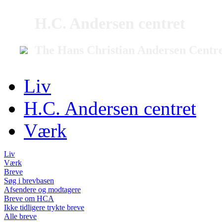
H.C. Andersen centret
The Hans Christian Andersen Centr
Liv
H.C. Andersen centret
Værk
Liv
Værk
Breve
Søg i brevbasen
Afsendere og modtagere
Breve om HCA
Ikke tidligere trykte breve
Alle breve