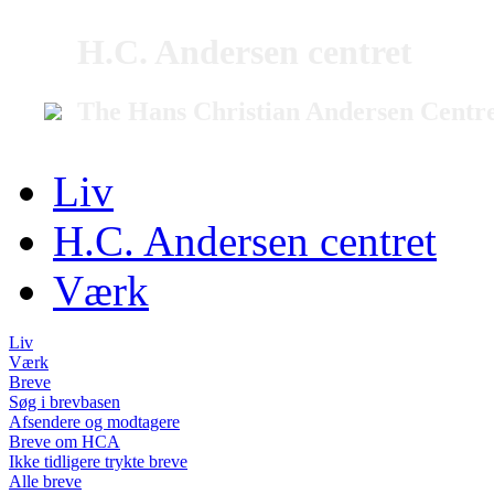
H.C. Andersen centret
The Hans Christian Andersen Centr
Liv
H.C. Andersen centret
Værk
Liv
Værk
Breve
Søg i brevbasen
Afsendere og modtagere
Breve om HCA
Ikke tidligere trykte breve
Alle breve