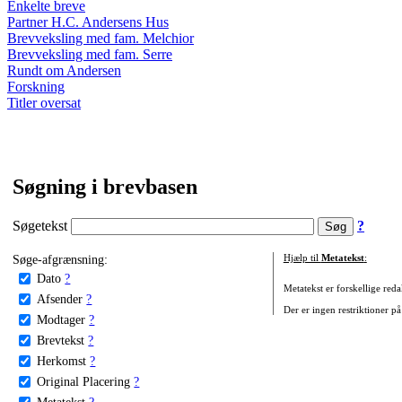
Enkelte breve
Partner H.C. Andersens Hus
Brevveksling med fam. Melchior
Brevveksling med fam. Serre
Rundt om Andersen
Forskning
Titler oversat
Søgning i brevbasen
Søgetekst
?
Søge-afgrænsning:
Hjælp til
Metatekst
:
Dato
?
Metatekst er forskellige reda
Afsender
?
Der er ingen restriktioner på
Modtager
?
Brevtekst
?
Herkomst
?
Original Placering
?
Metatekst
?