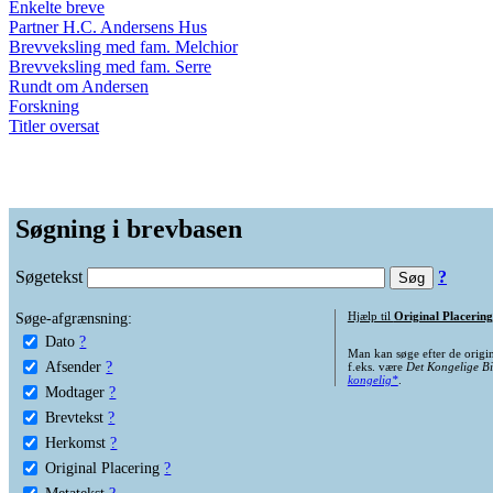
Enkelte breve
Partner H.C. Andersens Hus
Brevveksling med fam. Melchior
Brevveksling med fam. Serre
Rundt om Andersen
Forskning
Titler oversat
Søgning i brevbasen
Søgetekst
?
Søge-afgrænsning:
Hjælp til
Original Placering
Dato
?
Man kan søge efter de origi
Afsender
?
f.eks. være
Det Kongelige Bi
kongelig*
.
Modtager
?
Brevtekst
?
Herkomst
?
Original Placering
?
Metatekst
?