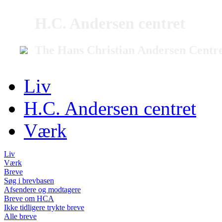
H.C. Andersen centret
The Hans Christian Andersen Centr
Liv
H.C. Andersen centret
Værk
Liv
Værk
Breve
Søg i brevbasen
Afsendere og modtagere
Breve om HCA
Ikke tidligere trykte breve
Alle breve