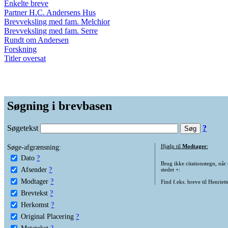
Enkelte breve
Partner H.C. Andersens Hus
Brevveksling med fam. Melchior
Brevveksling med fam. Serre
Rundt om Andersen
Forskning
Titler oversat
Søgning i brevbasen
Søgetekst
?
Søge-afgrænsning:
Hjælp til
Modtager
:
Dato
?
Brug ikke citationstegn, når
Afsender
?
stedet +:
Modtager
?
Find f.eks. breve til Henriet
Brevtekst
?
Herkomst
?
Original Placering
?
Metatekst
?