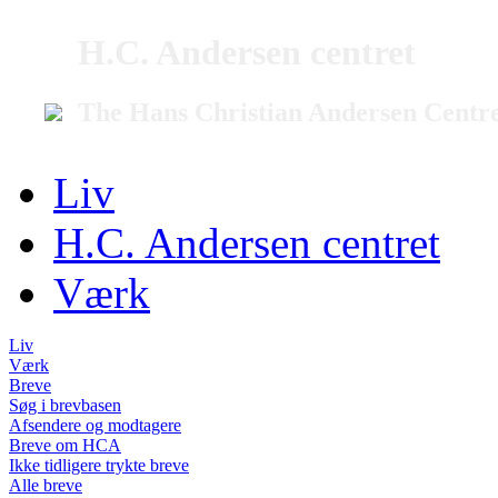
H.C. Andersen centret
The Hans Christian Andersen Centr
Liv
H.C. Andersen centret
Værk
Liv
Værk
Breve
Søg i brevbasen
Afsendere og modtagere
Breve om HCA
Ikke tidligere trykte breve
Alle breve