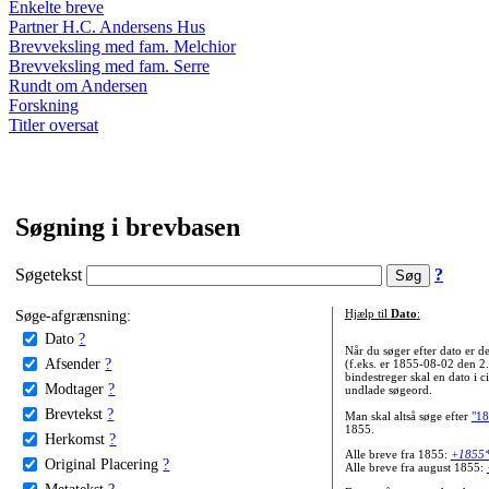
Enkelte breve
Partner H.C. Andersens Hus
Brevveksling med fam. Melchior
Brevveksling med fam. Serre
Rundt om Andersen
Forskning
Titler oversat
Søgning i brevbasen
Søgetekst
?
Søge-afgrænsning:
Hjælp til
Dato
:
Dato
?
Når du søger efter dato er
Afsender
?
(f.eks. er 1855-08-02 den 2
bindestreger skal en dato i c
Modtager
?
undlade søgeord.
Brevtekst
?
Man skal altså søge efter
"18
1855.
Herkomst
?
Alle breve fra 1855:
+1855
Original Placering
?
Alle breve fra august 1855:
Metatekst
?