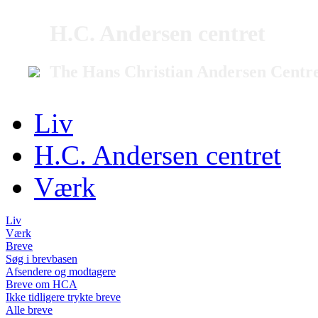
H.C. Andersen centret
The Hans Christian Andersen Centr
Liv
H.C. Andersen centret
Værk
Liv
Værk
Breve
Søg i brevbasen
Afsendere og modtagere
Breve om HCA
Ikke tidligere trykte breve
Alle breve