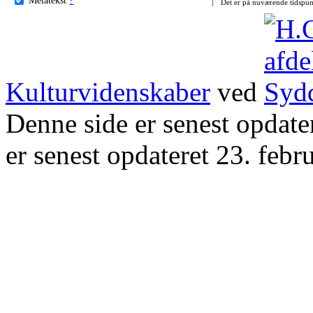
Det er på nuværende tidspun
Kulturvidenskaber
ved
Denne side er senest opdat
er senest opdateret 23. febr