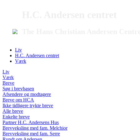
H.C. Andersen centret
The Hans Christian Andersen Centr
Liv
H.C. Andersen centret
Værk
Liv
Værk
Breve
Søg i brevbasen
Afsendere og modtagere
Breve om HCA
Ikke tidligere trykte breve
Alle breve
Enkelte breve
Partner H.C. Andersens Hus
Brevveksling med fam. Melchior
Brevveksling med fam. Serre
Rundt om Andersen