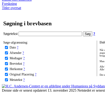
Forskning
Titler oversat
Søgning i brevbasen
Søgetekst
?
Søge-afgrænsning:
Hjæl
Dato
?
Når 
Afsender
?
augu
bruge
Modtager
?
Man 
Brevtekst
?
Alle
Herkomst
?
Alle
Original Placering
?
Det 
Metatekst
?
Denne side er senest opdateret 13. november 2025 Netstedet er senest