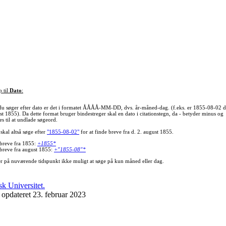
p til
Dato
:
du søger efter dato er det i formatet ÅÅÅÅ-MM-DD, dvs. år-måned-dag. (f.eks. er 1855-08-02 d
st 1855). Da dette format bruger bindestreger skal en dato i citationstegn, da - betyder minus og
s til at undlade søgeord.
skal altså søge efter
"1855-08-02"
for at finde breve fra d. 2. august 1855.
 breve fra 1855:
+1855*
 breve fra august 1855:
+"1855-08"*
er på nuværende tidspunkt ikke muligt at søge på kun måned eller dag.
 opdateret 23. februar 2023