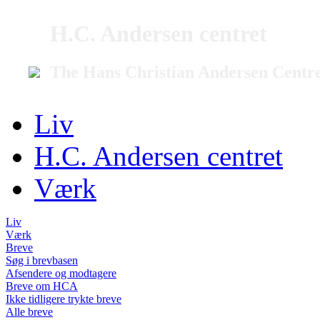
H.C. Andersen centret
The Hans Christian Andersen Centr
Liv
H.C. Andersen centret
Værk
Liv
Værk
Breve
Søg i brevbasen
Afsendere og modtagere
Breve om HCA
Ikke tidligere trykte breve
Alle breve