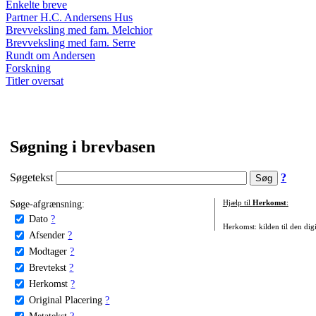
Enkelte breve
Partner H.C. Andersens Hus
Brevveksling med fam. Melchior
Brevveksling med fam. Serre
Rundt om Andersen
Forskning
Titler oversat
Søgning i brevbasen
Søgetekst
?
Søge-afgrænsning:
Hjælp til
Herkomst
:
Dato
?
Herkomst: kilden til den digi
Afsender
?
Modtager
?
Brevtekst
?
Herkomst
?
Original Placering
?
Metatekst
?