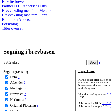
Enkelte breve
Partner H.C. Andersens Hus
Brevveksling med fam. Melchior
Brevveksling med fam. Serre
Rundt om Andersen
Forskning
Titler oversat
Søgning i brevbasen
Søgetekst
?
Søge-afgrænsning:
Hjælp til
Dato
:
Dato
?
Når du søger efter dato er
Afsender
?
(f.eks. er 1855-08-02 den 2
bindestreger skal en dato i c
Modtager
?
undlade søgeord.
Brevtekst
?
Man skal altså søge efter
"18
1855.
Herkomst
?
Alle breve fra 1855:
+1855
Original Placering
?
Alle breve fra august 1855:
Metatekst
?