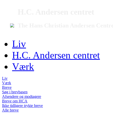
H.C. Andersen centret
The Hans Christian Andersen Centr
Liv
H.C. Andersen centret
Værk
Liv
Værk
Breve
Søg i brevbasen
Afsendere og modtagere
Breve om HCA
Ikke tidligere trykte breve
Alle breve