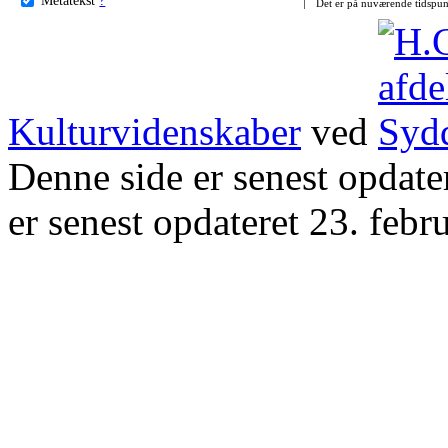
Det er på nuværende tidspun
Kulturvidenskaber
ved
Denne side er senest opdat
er senest opdateret 23. febr