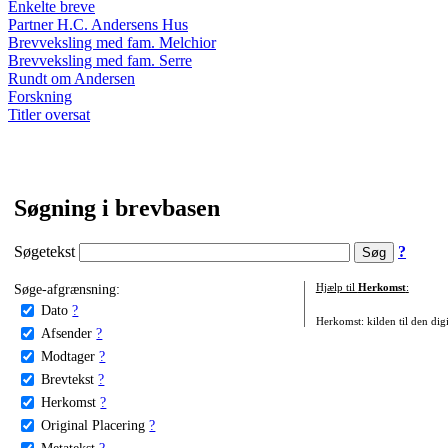
Enkelte breve
Partner H.C. Andersens Hus
Brevveksling med fam. Melchior
Brevveksling med fam. Serre
Rundt om Andersen
Forskning
Titler oversat
Søgning i brevbasen
Søgetekst
?
Søge-afgrænsning:
Hjælp til
Herkomst
:
Dato
?
Herkomst: kilden til den digi
Afsender
?
Modtager
?
Brevtekst
?
Herkomst
?
Original Placering
?
Metatekst
?