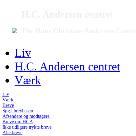
H.C. Andersen centret
The Hans Christian Andersen Centr
Liv
H.C. Andersen centret
Værk
Liv
Værk
Breve
Søg i brevbasen
Afsendere og modtagere
Breve om HCA
Ikke tidligere trykte breve
Alle breve