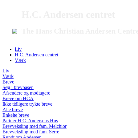
H.C. Andersen centret
The Hans Christian Andersen Centr
Liv
H.C. Andersen centret
Værk
Liv
Værk
Breve
Søg i brevbasen
Afsendere og modtagere
Breve om HCA
Ikke tidligere trykte breve
Alle breve
Enkelte breve
Partner H.C. Andersens Hus
Brevveksling med fam. Melchior
Brevveksling med fam. Serre
Rundt om Andersen