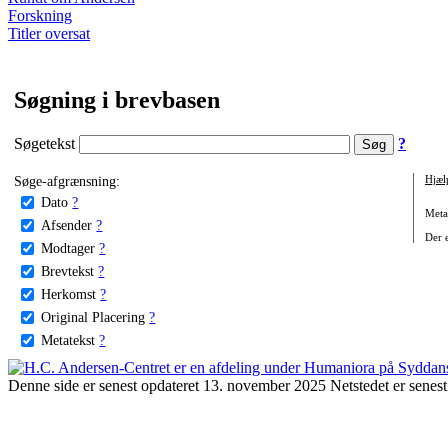
Forskning
Titler oversat
Søgning i brevbasen
Søgetekst
?
Søge-afgrænsning:
Hjæl
Dato
?
Metat
Afsender
?
Der e
Modtager
?
Brevtekst
?
Herkomst
?
Original Placering
?
Metatekst
?
Denne side er senest opdateret 13. november 2025 Netstedet er senest