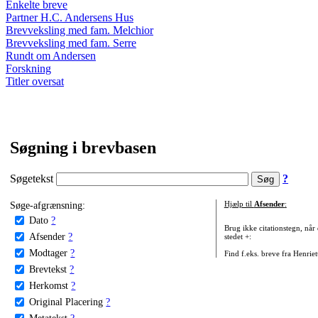
Enkelte breve
Partner H.C. Andersens Hus
Brevveksling med fam. Melchior
Brevveksling med fam. Serre
Rundt om Andersen
Forskning
Titler oversat
Søgning i brevbasen
Søgetekst
?
Søge-afgrænsning:
Hjælp til
Afsender
:
Dato
?
Brug ikke citationstegn, når
Afsender
?
stedet +:
Modtager
?
Find f.eks. breve fra Henrie
Brevtekst
?
Herkomst
?
Original Placering
?
Metatekst
?