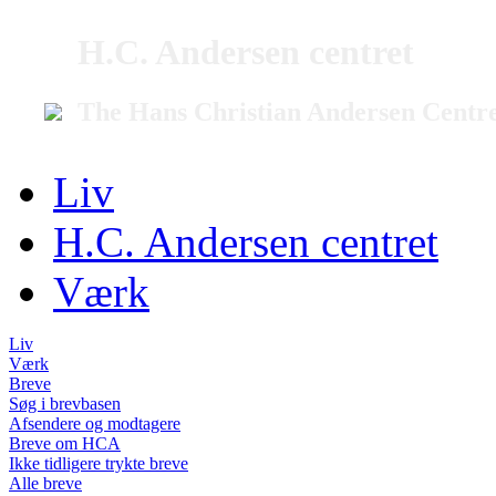
H.C. Andersen centret
The Hans Christian Andersen Centr
Liv
H.C. Andersen centret
Værk
Liv
Værk
Breve
Søg i brevbasen
Afsendere og modtagere
Breve om HCA
Ikke tidligere trykte breve
Alle breve