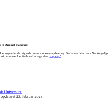
p til
Original Placering
:
kan søge efter de originale breves nuværende placering. Det kunne f.eks. være
Det Kongelige
otek
, som man kan finde ved at søge efter:
kongelig*
.
 opdateret 23. februar 2023