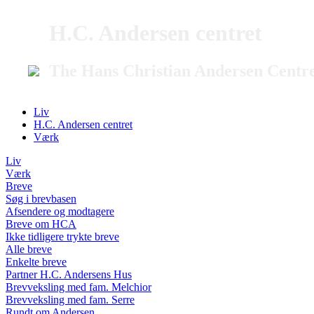
H.C. Andersen centret
The Hans Christian Andersen Centr
Liv
H.C. Andersen centret
Værk
Liv
Værk
Breve
Søg i brevbasen
Afsendere og modtagere
Breve om HCA
Ikke tidligere trykte breve
Alle breve
Enkelte breve
Partner H.C. Andersens Hus
Brevveksling med fam. Melchior
Brevveksling med fam. Serre
Rundt om Andersen