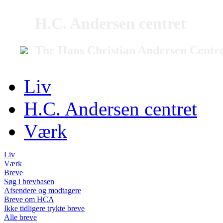
H.C. Andersen centret
The Hans Christian Andersen Centr
Liv
H.C. Andersen centret
Værk
Liv
Værk
Breve
Søg i brevbasen
Afsendere og modtagere
Breve om HCA
Ikke tidligere trykte breve
Alle breve