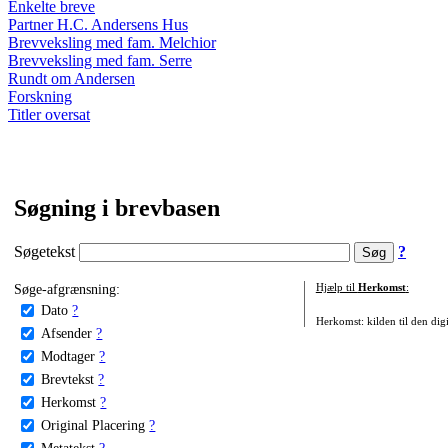
Enkelte breve
Partner H.C. Andersens Hus
Brevveksling med fam. Melchior
Brevveksling med fam. Serre
Rundt om Andersen
Forskning
Titler oversat
Søgning i brevbasen
Søgetekst
?
Søge-afgrænsning:
Hjælp til
Herkomst
:
Dato
?
Herkomst: kilden til den digi
Afsender
?
Modtager
?
Brevtekst
?
Herkomst
?
Original Placering
?
Metatekst
?