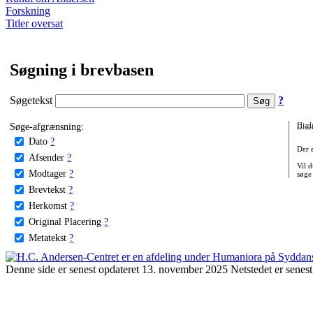
Forskning
Titler oversat
Søgning i brevbasen
Søgetekst
?
Søge-afgrænsning:
Hjæl
Dato
?
Der 
Afsender
?
Vil d
Modtager
?
søge
Brevtekst
?
Herkomst
?
Original Placering
?
Metatekst
?
Denne side er senest opdateret 13. november 2025 Netstedet er senest