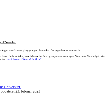
p til
Brevtekst
:
er ingen restriktioner på søgninger i brevtekst. Du søger blot som normalt.
u f.eks. finde en tekst, hvor både ordet
hest
og
vogn
samt sætningen
Naar dette Brev
indgår, skal
 efter
+hest +vogn +"Naar dette Brev"
.
 opdateret 23. februar 2023