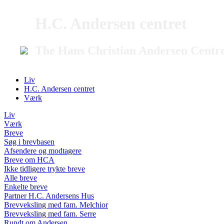
H.C. Andersen centret
The Hans Christian Andersen Centr
Liv
H.C. Andersen centret
Værk
Liv
Værk
Breve
Søg i brevbasen
Afsendere og modtagere
Breve om HCA
Ikke tidligere trykte breve
Alle breve
Enkelte breve
Partner H.C. Andersens Hus
Brevveksling med fam. Melchior
Brevveksling med fam. Serre
Rundt om Andersen