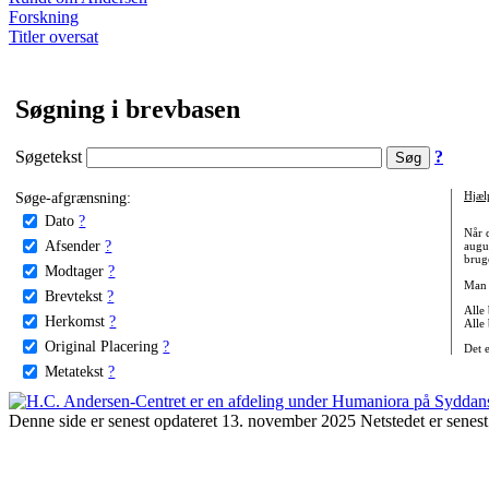
Forskning
Titler oversat
Søgning i brevbasen
Søgetekst
?
Søge-afgrænsning:
Hjæl
Dato
?
Når 
Afsender
?
augu
bruge
Modtager
?
Man 
Brevtekst
?
Alle
Herkomst
?
Alle
Original Placering
?
Det 
Metatekst
?
Denne side er senest opdateret 13. november 2025 Netstedet er senest