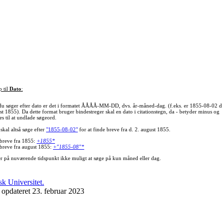
p til
Dato
:
du søger efter dato er det i formatet ÅÅÅÅ-MM-DD, dvs. år-måned-dag. (f.eks. er 1855-08-02 d
st 1855). Da dette format bruger bindestreger skal en dato i citationstegn, da - betyder minus og
s til at undlade søgeord.
skal altså søge efter
"1855-08-02"
for at finde breve fra d. 2. august 1855.
 breve fra 1855:
+1855*
 breve fra august 1855:
+"1855-08"*
er på nuværende tidspunkt ikke muligt at søge på kun måned eller dag.
 opdateret 23. februar 2023