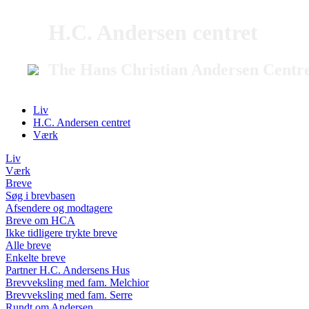
H.C. Andersen centret
The Hans Christian Andersen Centr
Liv
H.C. Andersen centret
Værk
Liv
Værk
Breve
Søg i brevbasen
Afsendere og modtagere
Breve om HCA
Ikke tidligere trykte breve
Alle breve
Enkelte breve
Partner H.C. Andersens Hus
Brevveksling med fam. Melchior
Brevveksling med fam. Serre
Rundt om Andersen