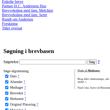
Enkelte breve
Partner H.C. Andersens Hus
Brevveksling med fam. Melchior
Brevveksling med fam. Serre
Rundt om Andersen
Forskning
Titler oversat
Søgning i brevbasen
Søgetekst
?
Søge-afgrænsning:
Hjælp til
Modtager
:
Dato
?
Brug ikke citationstegn, når
Afsender
?
stedet +:
Modtager
?
Find f.eks. breve til Henriet
Brevtekst
?
Herkomst
?
Original Placering
?
Metatekst
?