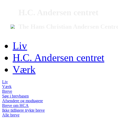
H.C. Andersen centret
The Hans Christian Andersen Centr
Liv
H.C. Andersen centret
Værk
Liv
Værk
Breve
Søg i brevbasen
Afsendere og modtagere
Breve om HCA
Ikke tidligere trykte breve
Alle breve