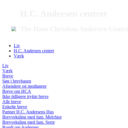
H.C. Andersen centret
The Hans Christian Andersen Centr
Liv
H.C. Andersen centret
Værk
Liv
Værk
Breve
Søg i brevbasen
Afsendere og modtagere
Breve om HCA
Ikke tidligere trykte breve
Alle breve
Enkelte breve
Partner H.C. Andersens Hus
Brevveksling med fam. Melchior
Brevveksling med fam. Serre
Rundt om Andersen