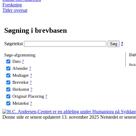
Forskning
Titler oversat
Søgning i brevbasen
Søgetekst
?
Søge-afgrænsning:
Hjæl
Dato
?
Herko
Afsender
?
Modtager
?
Brevtekst
?
Herkomst
?
Original Placering
?
Metatekst
?
Denne side er senest opdateret 13. november 2025 Netstedet er senest