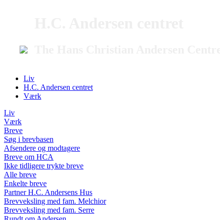
H.C. Andersen centret
The Hans Christian Andersen Centr
Liv
H.C. Andersen centret
Værk
Liv
Værk
Breve
Søg i brevbasen
Afsendere og modtagere
Breve om HCA
Ikke tidligere trykte breve
Alle breve
Enkelte breve
Partner H.C. Andersens Hus
Brevveksling med fam. Melchior
Brevveksling med fam. Serre
Rundt om Andersen