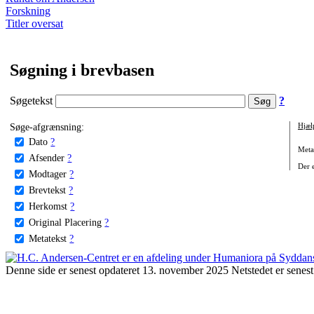
Forskning
Titler oversat
Søgning i brevbasen
Søgetekst
?
Søge-afgrænsning:
Hjæl
Dato
?
Metat
Afsender
?
Der e
Modtager
?
Brevtekst
?
Herkomst
?
Original Placering
?
Metatekst
?
Denne side er senest opdateret 13. november 2025 Netstedet er senest