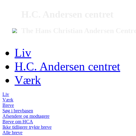
H.C. Andersen centret
The Hans Christian Andersen Centr
Liv
H.C. Andersen centret
Værk
Liv
Værk
Breve
Søg i brevbasen
Afsendere og modtagere
Breve om HCA
Ikke tidligere trykte breve
Alle breve