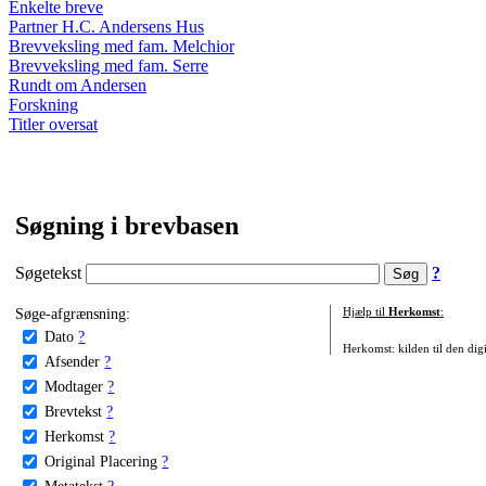
Enkelte breve
Partner H.C. Andersens Hus
Brevveksling med fam. Melchior
Brevveksling med fam. Serre
Rundt om Andersen
Forskning
Titler oversat
Søgning i brevbasen
Søgetekst
?
Søge-afgrænsning:
Hjælp til
Herkomst
:
Dato
?
Herkomst: kilden til den digi
Afsender
?
Modtager
?
Brevtekst
?
Herkomst
?
Original Placering
?
Metatekst
?