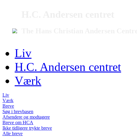
H.C. Andersen centret
The Hans Christian Andersen Centr
Liv
H.C. Andersen centret
Værk
Liv
Værk
Breve
Søg i brevbasen
Afsendere og modtagere
Breve om HCA
Ikke tidligere trykte breve
Alle breve