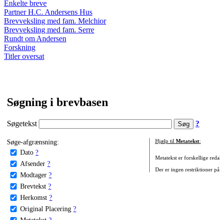
Enkelte breve
Partner H.C. Andersens Hus
Brevveksling med fam. Melchior
Brevveksling med fam. Serre
Rundt om Andersen
Forskning
Titler oversat
Søgning i brevbasen
Søgetekst
?
Søge-afgrænsning:
Hjælp til
Metatekst
:
Dato
?
Metatekst er forskellige reda
Afsender
?
Der er ingen restriktioner på
Modtager
?
Brevtekst
?
Herkomst
?
Original Placering
?
Metatekst
?