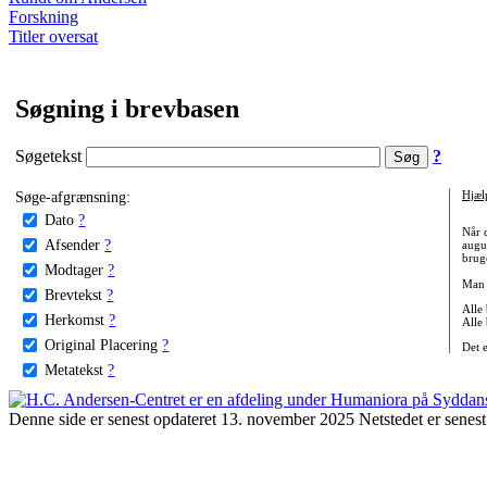
Forskning
Titler oversat
Søgning i brevbasen
Søgetekst
?
Søge-afgrænsning:
Hjæl
Dato
?
Når 
Afsender
?
augu
bruge
Modtager
?
Man 
Brevtekst
?
Alle
Herkomst
?
Alle
Original Placering
?
Det 
Metatekst
?
Denne side er senest opdateret 13. november 2025 Netstedet er senest