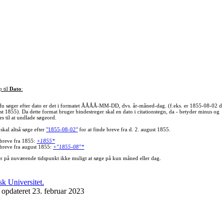
p til
Dato
:
du søger efter dato er det i formatet ÅÅÅÅ-MM-DD, dvs. år-måned-dag. (f.eks. er 1855-08-02 d
st 1855). Da dette format bruger bindestreger skal en dato i citationstegn, da - betyder minus og
s til at undlade søgeord.
skal altså søge efter
"1855-08-02"
for at finde breve fra d. 2. august 1855.
 breve fra 1855:
+1855*
 breve fra august 1855:
+"1855-08"*
er på nuværende tidspunkt ikke muligt at søge på kun måned eller dag.
 opdateret 23. februar 2023