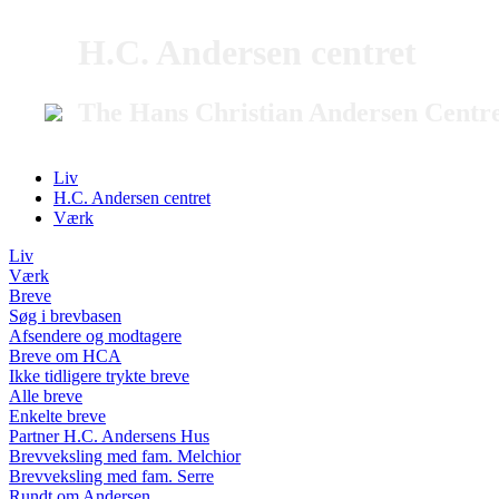
H.C. Andersen centret
The Hans Christian Andersen Centr
Liv
H.C. Andersen centret
Værk
Liv
Værk
Breve
Søg i brevbasen
Afsendere og modtagere
Breve om HCA
Ikke tidligere trykte breve
Alle breve
Enkelte breve
Partner H.C. Andersens Hus
Brevveksling med fam. Melchior
Brevveksling med fam. Serre
Rundt om Andersen