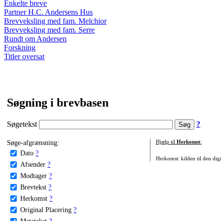
Enkelte breve
Partner H.C. Andersens Hus
Brevveksling med fam. Melchior
Brevveksling med fam. Serre
Rundt om Andersen
Forskning
Titler oversat
Søgning i brevbasen
Søgetekst
?
Søge-afgrænsning:
Hjælp til
Herkomst
:
Dato
?
Herkomst: kilden til den digi
Afsender
?
Modtager
?
Brevtekst
?
Herkomst
?
Original Placering
?
Metatekst
?