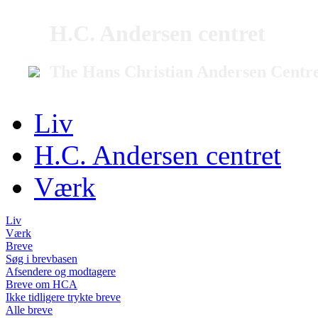
H.C. Andersen centret
The Hans Christian Andersen Centr
Liv
H.C. Andersen centret
Værk
Liv
Værk
Breve
Søg i brevbasen
Afsendere og modtagere
Breve om HCA
Ikke tidligere trykte breve
Alle breve