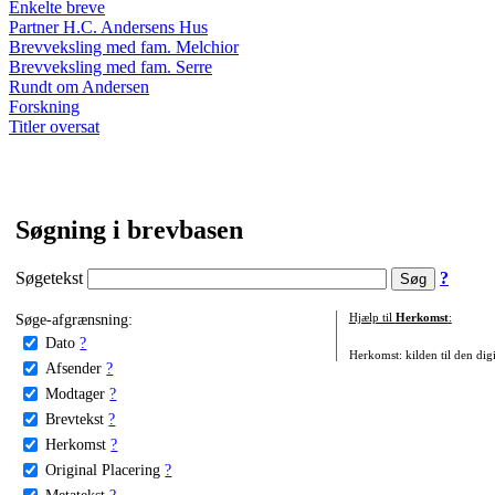
Enkelte breve
Partner H.C. Andersens Hus
Brevveksling med fam. Melchior
Brevveksling med fam. Serre
Rundt om Andersen
Forskning
Titler oversat
Søgning i brevbasen
Søgetekst
?
Søge-afgrænsning:
Hjælp til
Herkomst
:
Dato
?
Herkomst: kilden til den digi
Afsender
?
Modtager
?
Brevtekst
?
Herkomst
?
Original Placering
?
Metatekst
?