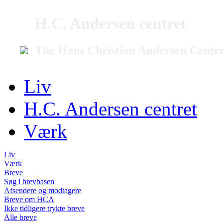
H.C. Andersen centret
The Hans Christian Andersen Centr
Liv
H.C. Andersen centret
Værk
Liv
Værk
Breve
Søg i brevbasen
Afsendere og modtagere
Breve om HCA
Ikke tidligere trykte breve
Alle breve