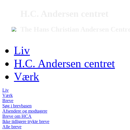
H.C. Andersen centret
The Hans Christian Andersen Centr
Liv
H.C. Andersen centret
Værk
Liv
Værk
Breve
Søg i brevbasen
Afsendere og modtagere
Breve om HCA
Ikke tidligere trykte breve
Alle breve