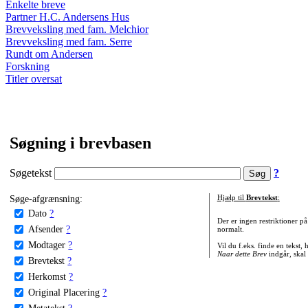
Enkelte breve
Partner H.C. Andersens Hus
Brevveksling med fam. Melchior
Brevveksling med fam. Serre
Rundt om Andersen
Forskning
Titler oversat
Søgning i brevbasen
Søgetekst
?
Søge-afgrænsning:
Hjælp til
Brevtekst
:
Dato
?
Der er ingen restriktioner p
Afsender
?
normalt.
Modtager
?
Vil du f.eks. finde en tekst,
Naar dette Brev
indgår, skal
Brevtekst
?
Herkomst
?
Original Placering
?
Metatekst
?